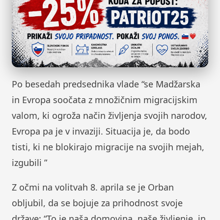
Po besedah ​​predsednika vlade “se Madžarska
in Evropa soočata z množičnim migracijskim
valom, ki ogroža način življenja svojih narodov,
Evropa pa je v invaziji. Situacija je, da bodo
tisti, ki ne blokirajo migracije na svojih mejah,
izgubili ”
Z očmi na volitvah 8. aprila se je Orban
obljubil, da se bojuje za prihodnost svoje
države: “To je naša domovina, naše življenje, in