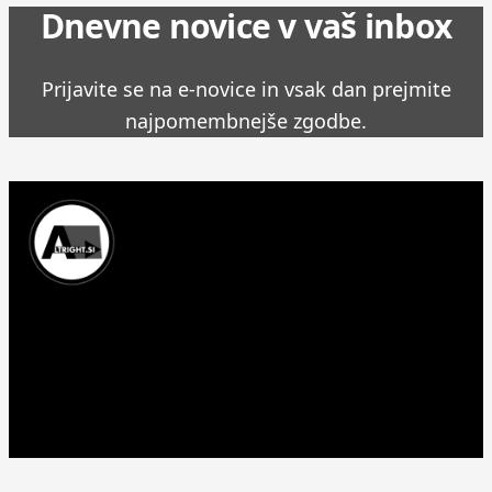
Dnevne novice v vaš inbox
Prijavite se na e-novice in vsak dan prejmite
najpomembnejše zgodbe.
Prinašamo najnovejše novice, zgodbe in aktualne
informacije iz Slovenije in sveta.
© 2026 Altright.si. Vse pravice pridržane. - Izdelava spletne
strani:
WP Spletne strani
Kontakt
Zasebnost