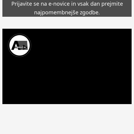
Prijavite se na e-novice in vsak dan prejmite
najpomembnejše zgodbe.
Prinašamo najnovejše novice, zgodbe in aktualne
informacije iz Slovenije in sveta.
© 2026 Altright.si. Vse pravice pridržane. - Izdelava spletne
strani:
WP Spletne strani
Kontakt
Zasebnost