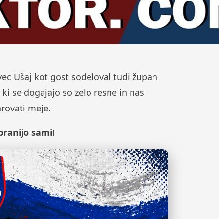
ovec Ušaj kot gost sodeloval tudi župan
i, ki se dogajajo so zelo resne in nas
arovati meje.
branijo sami!