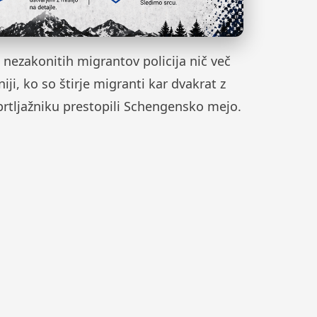
ji nezakonitih migrantov policija nič več
iji, ko so štirje migranti kar dvakrat z
rtljažniku prestopili Schengensko mejo.