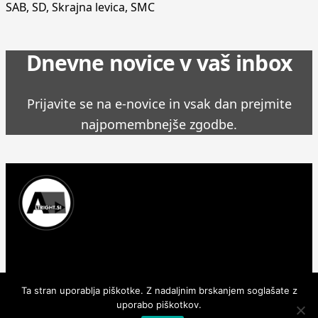
SAB
,
SD
,
Skrajna levica
,
SMC
Dnevne novice v vaš inbox
Prijavite se na e-novice in vsak dan prejmite
najpomembnejše zgodbe.
Prinašamo najnovejše novice, zgodbe in aktualne
informacije iz Slovenije in sveta.
Ta stran uporablja piškotke. Z nadaljnim brskanjem soglašate z
uporabo piškotkov.
© 2026 Altright.si. Vse pravice pridržane. - Izdelava spletne