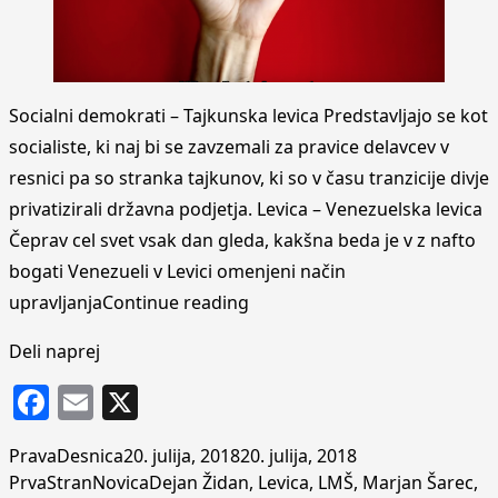
Socialni demokrati – Tajkunska levica Predstavljajo se kot
socialiste, ki naj bi se zavzemali za pravice delavcev v
resnici pa so stranka tajkunov, ki so v času tranzicije divje
privatizirali državna podjetja. Levica – Venezuelska levica
Čeprav cel svet vsak dan gleda, kakšna beda je v z nafto
bogati Venezueli v Levici omenjeni način
“Levica ni ena, levic je v sl
upravljanja
Continue reading
Deli naprej
Facebook
Email
X
Posted by
Posted in
PravaDesnica
20. julija, 2018
20. julija, 2018
Tags:
PrvaStranNovica
Dejan Židan
,
Levica
,
LMŠ
,
Marjan Šarec
,