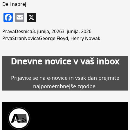
Deli naprej
Facebook
Email
X
Posted by
Posted in
PravaDesnica
3. junija, 2026
3. junija, 2026
Tags:
PrvaStranNovica
George Floyd
,
Henry Nowak
Dnevne novice v vaš inbox
Prijavite se na e-novice in vsak dan prejmite
najpomembnejše zgodbe.