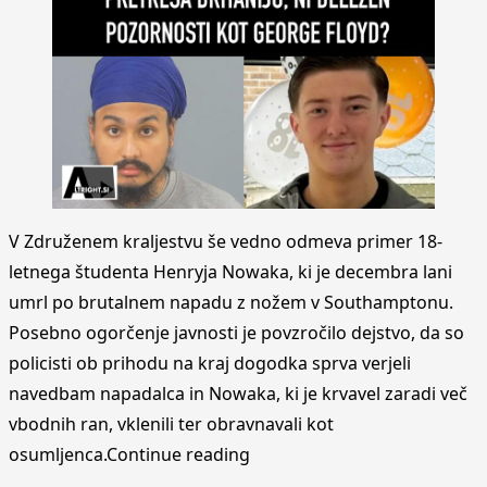
V Združenem kraljestvu še vedno odmeva primer 18-
letnega študenta Henryja Nowaka, ki je decembra lani
umrl po brutalnem napadu z nožem v Southamptonu.
Posebno ogorčenje javnosti je povzročilo dejstvo, da so
policisti ob prihodu na kraj dogodka sprva verjeli
navedbam napadalca in Nowaka, ki je krvavel zaradi več
vbodnih ran, vklenili ter obravnavali kot
“Henry Nowak: Zakaj primer, k
osumljenca.
Continue reading