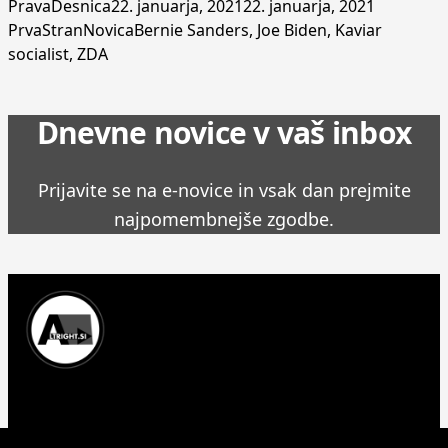
Posted by
Posted in
PravaDesnica
22. januarja, 2021
22. januarja, 2021
Tags:
PrvaStranNovica
Bernie Sanders
,
Joe Biden
,
Kaviar
socialist
,
ZDA
Dnevne novice v vaš inbox
Prijavite se na e-novice in vsak dan prejmite
najpomembnejše zgodbe.
Prinašamo najnovejše novice, zgodbe in aktualne
informacije iz Slovenije in sveta.