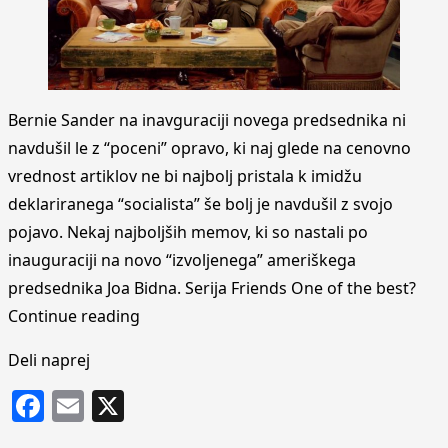
Bernie Sander na inavguraciji novega predsednika ni
navdušil le z “poceni” opravo, ki naj glede na cenovno
vrednost artiklov ne bi najbolj pristala k imidžu
deklariranega “socialista” še bolj je navdušil z svojo
pojavo. Nekaj najboljših memov, ki so nastali po
inauguraciji na novo “izvoljenega” ameriškega
predsednika Joa Bidna. Serija Friends One of the best?
“Kaviar socialist Bernie Sanders je prava
Continue reading
Deli naprej
Facebook
Email
X